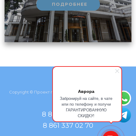
ПОДРОБНЕЕ
Аврора
Copyright © Проект группы компаний «Курортмакс», 2026
Забронируй на сайте, в чате
или по телефону и получи
ГАРАНТИРОВАННУЮ
8 800 500 77 66
СКИДКУ!
8 861 337 02 70