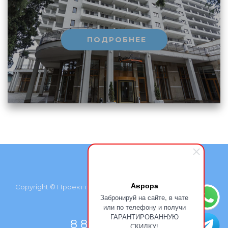
ПОДРОБНЕЕ
Аврора
Copyright © Проект группы компаний «Курортмакс», 2026
Забронируй на сайте, в чате
или по телефону и получи
ГАРАНТИРОВАННУЮ
8 800 500 77 66
СКИДКУ!