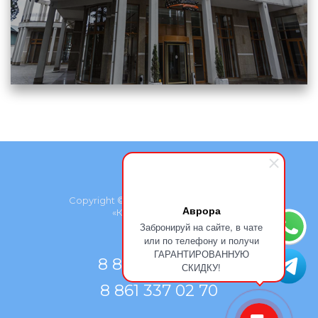
Copyright © Проект группы компаний
Аврора
«Курортмакс», 2026
Забронируй на сайте, в чате
или по телефону и получи
ГАРАНТИРОВАННУЮ
8 800 500 77 66
СКИДКУ!
8 861 337 02 70