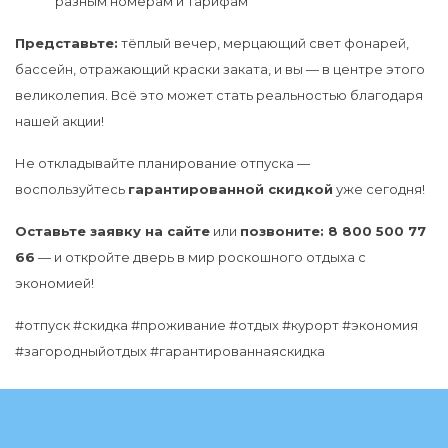
разным номерам и тарифам
Представьте:
тёплый вечер, мерцающий свет фонарей,
бассейн, отражающий краски заката, и вы — в центре этого
великолепия. Всё это может стать реальностью благодаря
нашей акции!
Не откладывайте планирование отпуска —
воспользуйтесь
гарантированной скидкой
уже сегодня!
Оставьте заявку на сайте
или
позвоните: 8 800 500 77
66
— и откройте дверь в мир роскошного отдыха с
экономией!
#отпуск #скидка #проживание #отдых #курорт #экономия
#загородныйотдых #гарантированнаяскидка